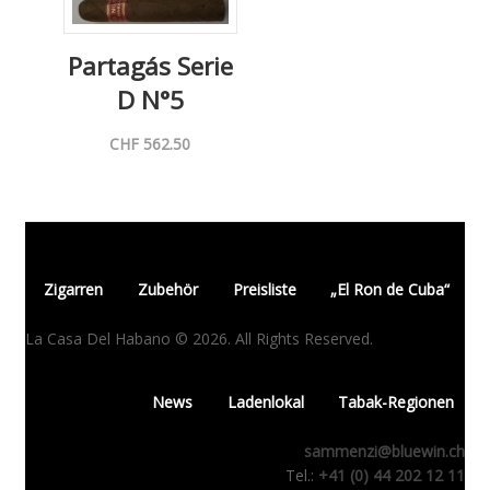
Partagás Serie
D N°5
CHF
562.50
Zigarren
Zubehör
Preisliste
„El Ron de Cuba“
La Casa Del Habano © 2026. All Rights Reserved.
News
Ladenlokal
Tabak-Regionen
sammenzi@bluewin.ch
Tel.:
+41 (0) 44 202 12 11