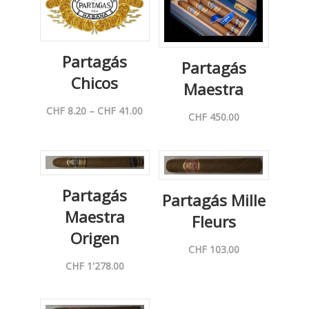
Partagás
Partagás
Chicos
Maestra
Preisspanne:
CHF
8.20
–
CHF
41.00
CHF
450.00
CHF 8.20
bis
CHF 41.00
Partagás
Partagás Mille
Maestra
Fleurs
Origen
CHF
103.00
CHF
1'278.00