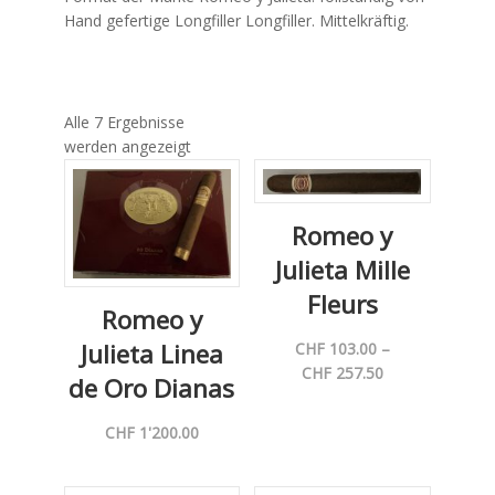
Hand gefertige Longfiller Longfiller. Mittelkräftig.
Alle 7 Ergebnisse
werden angezeigt
Romeo y
Julieta Mille
Fleurs
Romeo y
Julieta Linea
CHF
103.00
–
Preisspanne:
CHF
257.50
de Oro Dianas
CHF 103.00
bis
CHF
1'200.00
CHF 257.50