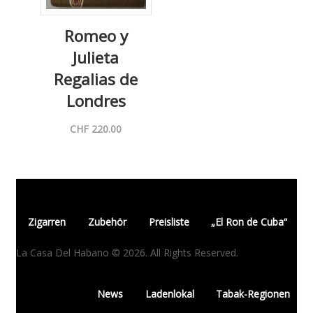
Romeo y
Julieta
Regalias de
Londres
CHF
220.00
Zigarren
Zubehör
Preisliste
„El Ron de Cuba“
La Casa Del Habano © 2026. All Rights Reserved.
News
Ladenlokal
Tabak-Regionen