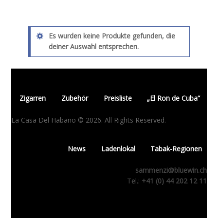
Es wurden keine Produkte gefunden, die
deiner Auswahl entsprechen.
Zigarren
Zubehör
Preisliste
„El Ron de Cuba“
La Casa Del Habano © 2026. All Rights Reserved.
News
Ladenlokal
Tabak-Regionen
sammenzi@bluewin.ch
Tel.:
+41 (0) 44 202 12 11