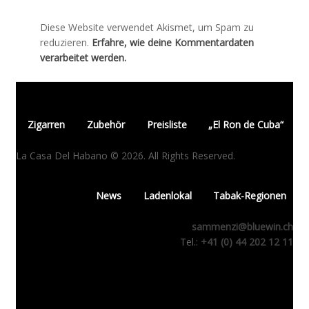
Diese Website verwendet Akismet, um Spam zu
reduzieren.
Erfahre, wie deine Kommentardaten
verarbeitet werden.
Zigarren
Zubehör
Preisliste
„El Ron de Cuba“
La Casa Del Habano © 2026. All Rights Reserved.
News
Ladenlokal
Tabak-Regionen
sammenzi@bluewin.ch
Tel.:
+41 (0) 44 202 12 11