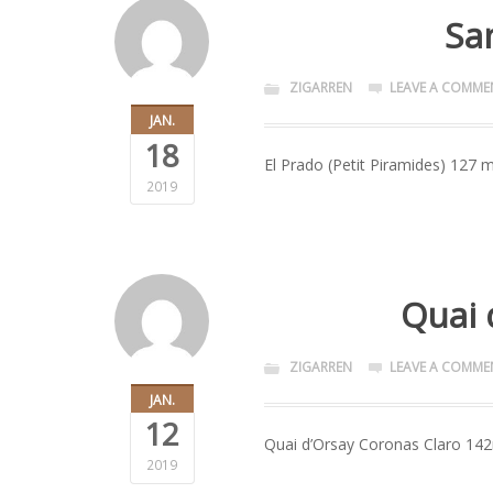
San
ZIGARREN
LEAVE A COMME
JAN.
18
El Prado (Petit Piramides) 127 
2019
Quai 
ZIGARREN
LEAVE A COMME
JAN.
12
Quai d’Orsay Coronas Claro 142
2019