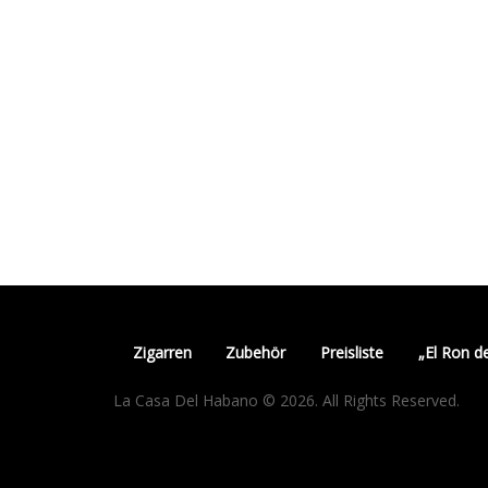
Zigarren
Zubehör
Preisliste
„El Ron d
La Casa Del Habano © 2026. All Rights Reserved.