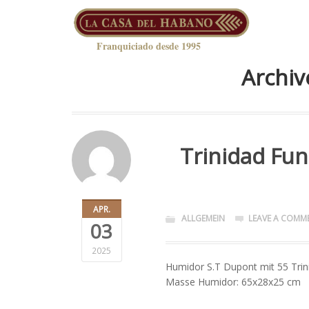
Franquiciado desde 1995
Archiv
Trinidad Fu
APR.
ALLGEMEIN
LEAVE A COMM
03
2025
Humidor S.T Dupont mit 55 Trin
Masse Humidor: 65x28x25 cm