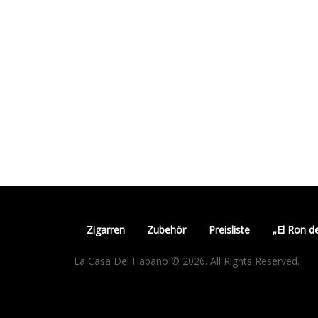
Zigarren
Zubehör
Preisliste
„El Ron d
La Casa Del Habano © 2026. All Rights Reserved.