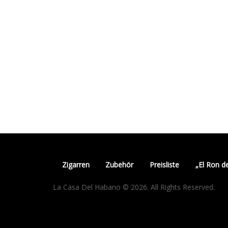
Zigarren
Zubehör
Preisliste
„El Ron d
La Casa Del Habano © 2026. All Rights Reserved.