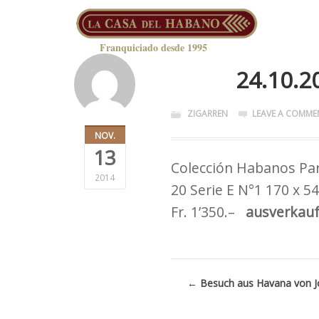
Franquiciado desde 1995
24.10.2
ZIGARREN
LEAVE A COMME
NOV.
13
Colección Habanos Pa
2014
20 Serie E N°1 170 x 54
Fr. 1’350.–
ausverkauf
←
Besuch aus Havana von Jo