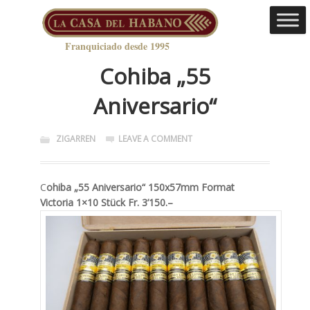
Franquiciado desde 1995
Cohiba „55
Aniversario“
ZIGARREN
LEAVE A COMMENT
C
ohiba „55 Aniversario“ 150x57mm Format
Victoria 1×10 Stück Fr. 3’150.–