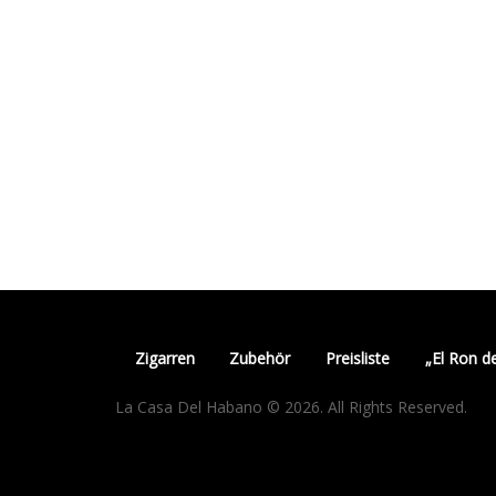
Zigarren
Zubehör
Preisliste
„El Ron d
La Casa Del Habano © 2026. All Rights Reserved.