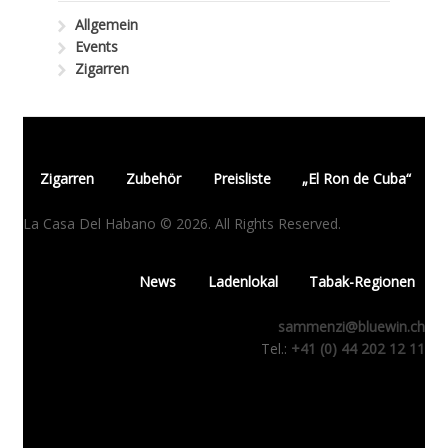
Allgemein
Events
Zigarren
Zigarren
Zubehör
Preisliste
„El Ron de Cuba“
La Casa Del Habano © 2026. All Rights Reserved.
News
Ladenlokal
Tabak-Regionen
sammenzi@bluewin.ch
Tel.:
+41 (0) 44 202 12 11